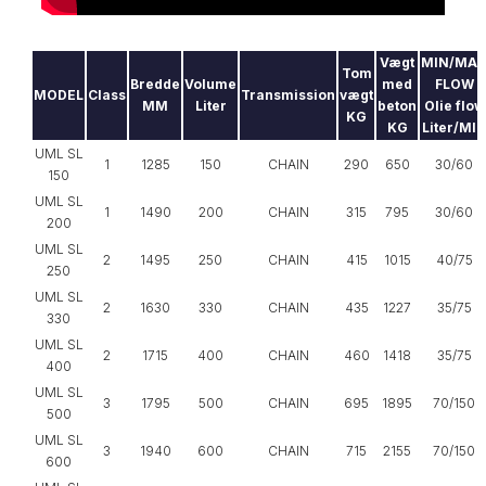
Vægt
MIN/MA
Tom
Bredde
Volume
med
FLOW
MODEL
Class
Transmission
vægt
MM
Liter
beton
Olie flow
KG
KG
Liter/MI
UML SL
1
1285
150
CHAIN
290
650
30/60
150
UML SL
1
1490
200
CHAIN
315
795
30/60
200
UML SL
2
1495
250
CHAIN
415
1015
40/75
250
UML SL
2
1630
330
CHAIN
435
1227
35/75
330
UML SL
2
1715
400
CHAIN
460
1418
35/75
400
UML SL
3
1795
500
CHAIN
695
1895
70/150
500
UML SL
3
1940
600
CHAIN
715
2155
70/150
600