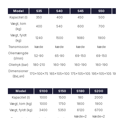
Model
S35
S40
S45
S50
Kapacitet (l)
350
400
450
500
Vægt, tom
400
540
600
700
(kg)
Vægt, fyldt
1240
1500
1680
1900
(kg)
Transmission
kæde
kæde
kæde
kæde
Oliemængde
52-90
65-90
69-150
69-150
1
(l/min)
Olietryk (bar)
180-210
160-190
160-190
160-190
1
Dimensioner
170x100x75
165x105x100
175x105x105
195x105x105
195
(BxLxH)
Model
S100
S150
S180
S200
Kapacitet (l)
1000
1500
180
2000
Vægt, tom (kg)
1000
1750
1800
1900
Vægt, fyldt (kg)
3400
5350
6120
6700
kæde+2
kæde+2