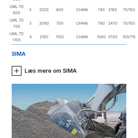
UML TD
3
2020
600
CHAIN
740
2180
70/150
600
UML TD
3
2090
700
CHAIN
790
2470
70/150
700
UML TD
4
2160
1100
CHAIN
1060
3700
100/115
1100
SIMA
Læs mere om SIMA