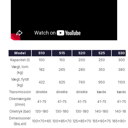
Model
S10
S15
S20
S25
S30
Kapacitet (l)
100
150
200
250
300
Vægt, tom
182
265
280
350
380
(kg)
Vægt, fyldt
422
625
760
950
1100
(kg)
Transmission
direkte
direkte
direkte
kæde
kæde
Oliemængde
41-75
41-75
41-75
41-75
41-75
(l/min)
Olietryk (bar)
130-180
130-180
130-180
140-180
140-18
Dimensioner
100x70x65
100x85x70
125x85x70
155x90x75
165x90x
(BxLxH)