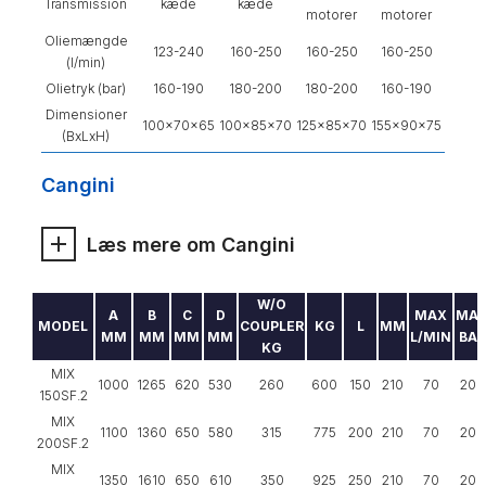
Transmission
kæde
kæde
motorer
motorer
Oliemængde
123-240
160-250
160-250
160-250
(l/min)
Olietryk (bar)
160-190
180-200
180-200
160-190
Dimensioner
100x70x65
100x85x70
125x85x70
155x90x75
(BxLxH)
Cangini
Læs mere om Cangini
W/O
A
B
C
D
MAX
MA
MODEL
COUPLER
KG
L
MM
MM
MM
MM
MM
L/MIN
BAR
KG
MIX
1000
1265
620
530
260
600
150
210
70
200
150SF.2
MIX
1100
1360
650
580
315
775
200
210
70
200
200SF.2
MIX
1350
1610
650
610
350
925
250
210
70
200