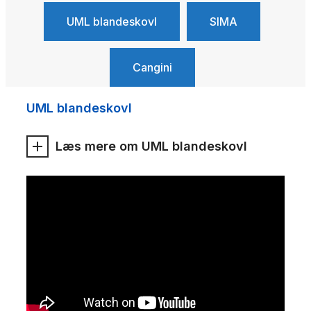
UML blandeskovl
SIMA
Cangini
UML blandeskovl
Læs mere om UML blandeskovl