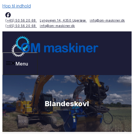
Hop til indhold
(+45) 50 56 20 68
Lyngvejen 14, 4350 Ugerløse
info@om-maskiner.dk
(+45) 50 56 20 68
info@om-maskiner.dk
Menu
Blandeskovl