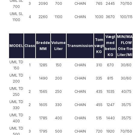
UML SL
3
2090
700
CHAIN
765
2445
70/150
700
UML SL
4
2260
1100
CHAIN
1030
3670
100/115
1100
Vægt
MIN/MA
Tom
Bredde
Volume
med
FLOW
MODEL
Class
Transmission
vægt
MM
Liter
beton
Olie flow
KG
KG
Liter/MI
UML TD
1
1285
150
CHAIN
310
670
30/60
150
UML TD
1
1490
200
CHAIN
335
815
30/60
200
UML TD
2
1565
250
CHAIN
435
1035
40/75
250
UML TD
2
1605
330
CHAIN
455
1247
35/75
330
UML TD
2
1785
400
CHAIN
515
1440
35/75
400
UML TD
3
1795
500
CHAIN
720
1920
70/150
500