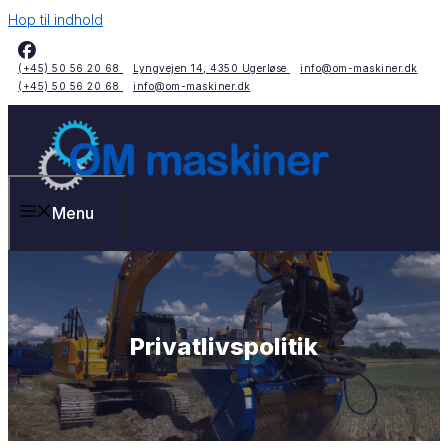
Hop til indhold
(+45) 50 56 20 68
Lyngvejen 14, 4350 Ugerløse
info@om-maskiner.dk
(+45) 50 56 20 68
info@om-maskiner.dk
Menu
Privatlivspolitik