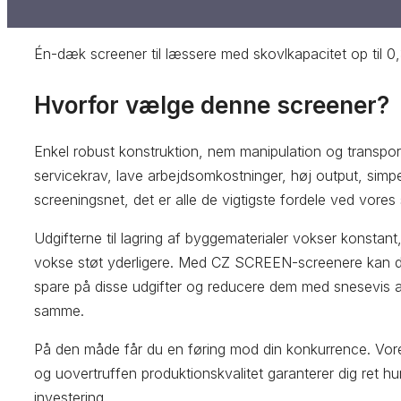
Én-dæk screener til læssere med skovlkapacitet op til 0
Hvorfor vælge denne screener?
Enkel robust konstruktion, nem manipulation og transpor
servicekrav, lave arbejdsomkostninger, høj output, simpe
screeningsnet, det er alle de vigtigste fordele ved vores
Udgifterne til lagring af byggematerialer vokser konstant
vokse støt yderligere. Med CZ SCREEN-screenere kan du
spare på disse udgifter og reducere dem med snesevis 
samme.
På den måde får du en føring mod din konkurrence. Vor
og uovertruffen produktionskvalitet garanterer dig ret hur
investering.