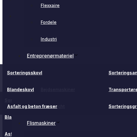
Flexxaire
Flexxaire
Fordele
Flexxaire
Industri
Fordele
Entreprenørmateriel
Industri
Agro
Sorteringsskovl
Sorteringsa
Entreprenørmateriel
Blandeskovl
Bejdsemaskiner
Transportør
Agro
Sorteringsskovl
Sorteringsa
Asfalt og beton fræser
Kornknecht
Sorteringsg
Blandeskovl
Bejdsemaskiner
Transportøre
Flismaskiner
Asfalt og beton fræser
Kornknecht
Sorteringsgr