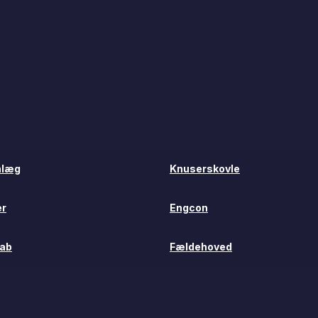
nlæg
Knuserskovle
er
Engcon
nlæg
Knuserskovle
rab
Fældehoved
r
Engcon
ab
Fældehoved