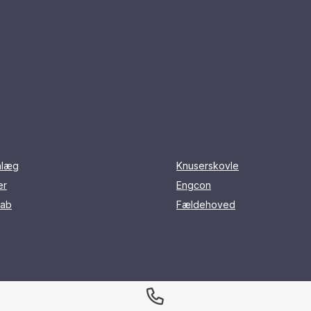
nlæg
Knuserskovle
er
Engcon
rab
Fældehoved