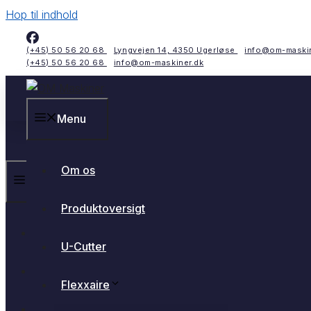
Hop til indhold
(+45) 50 56 20 68
Lyngvejen 14, 4350 Ugerløse
info@om-maskin
(+45) 50 56 20 68
info@om-maskiner.dk
Menu
Om os
Menu
Produktoversigt
Om os
U-Cutter
Produktoversigt
Flexxaire
U-Cutter