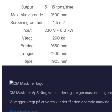
Output
5 - 15 tons/time
Max. skovlbredde
1500 mm
Screening område
1,5 m2
Input
230 V - 0,3 kW
Vægt
290 kg
Bredde
1650 mm
Længde
1200 mm
Højde
1905 mm
OM Maskiner ApS rådgiver kunder og sælger maskiner til genb
Vi lægger vægt på at vores kunder får den optimale maskine i 