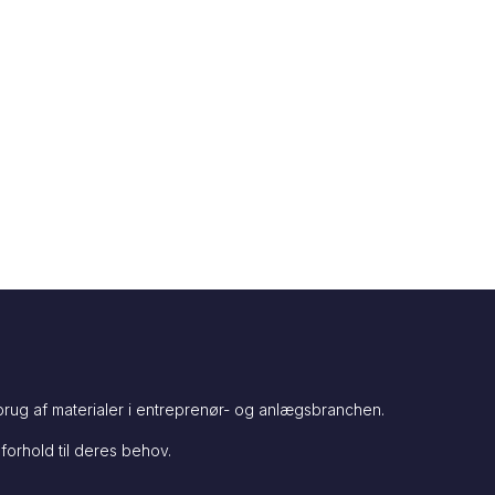
rug af materialer i entreprenør- og anlægsbranchen.
forhold til deres behov.