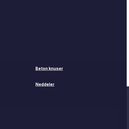
Beton knuser
Neddeler
Beton knuser
Neddeler