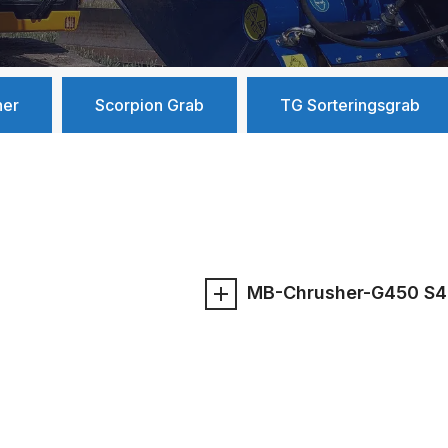
her
Scorpion Grab
TG Sorteringsgrab
MB-Chrusher-G450 S4