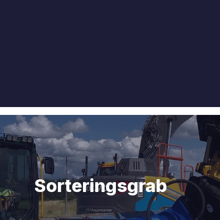
ab
Fældehoved
Sorteringsgrab