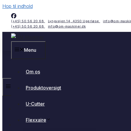
Hop til indhold
(+45) 50 56 20 68
Lyngvejen 14, 4350 Ugerløse
info@om-maskin
(+45) 50 56 20 68
info@om-maskiner.dk
Menu
Om os
Menu
Produktoversigt
U-Cutter
Om os
Flexxaire
Produktoversigt