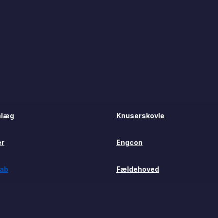
nlæg
Knuserskovle
er
Engcon
rab
Fældehoved
nlæg
Knuserskovle
r
Engcon