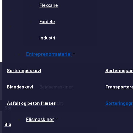
Flexxaire
U-Cutter
Fordele
Flexxaire
Industri
Flexxaire
Entreprenørmateriel
Fordele
Agro
Sorteringsskovl
Sorteringsa
Industri
Blandeskovl
Bejdsemaskiner
Transportør
Entreprenørmateriel
Asfalt og beton fræser
Kornknecht
Sorteringsg
Agro
Sorteringsskovl
Sorteringsa
Flismaskiner
Blandeskovl
Bejdsemaskiner
Transportøre