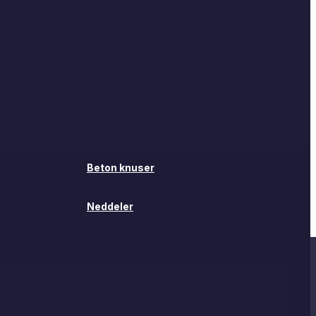
Beton knuser
Neddeler
Beton knuser
Neddeler