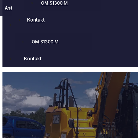
OM S1300 M
Asfalt og beton fræser
Kornknecht
Sorteringsgr
Kontakt
Flismaskiner
OM S1300 M
Kontakt